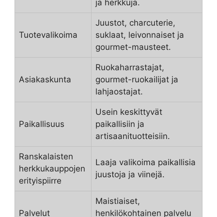
ja herkkuja.
Juustot, charcuterie,
Tuotevalikoima
suklaat, leivonnaiset ja
gourmet-mausteet.
Ruokaharrastajat,
Asiakaskunta
gourmet-ruokailijat ja
lahjaostajat.
Usein keskittyvät
Paikallisuus
paikallisiin ja
artisaanituotteisiin.
Ranskalaisten
Laaja valikoima paikallisia
herkkukauppojen
juustoja ja viinejä.
erityispiirre
Maistiaiset,
Palvelut
henkilökohtainen palvelu