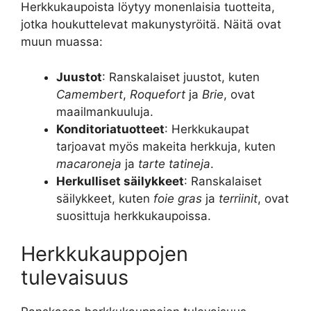
Herkkukaupoista löytyy monenlaisia tuotteita,
jotka houkuttelevat makunystyröitä. Näitä ovat
muun muassa:
Juustot
: Ranskalaiset juustot, kuten
Camembert
,
Roquefort
ja
Brie
, ovat
maailmankuuluja.
Konditoriatuotteet
: Herkkukaupat
tarjoavat myös makeita herkkuja, kuten
macaroneja
ja
tarte tatineja
.
Herkulliset säilykkeet
: Ranskalaiset
säilykkeet, kuten
foie gras
ja
terriinit
, ovat
suosittuja herkkukaupoissa.
Herkkukauppojen
tulevaisuus