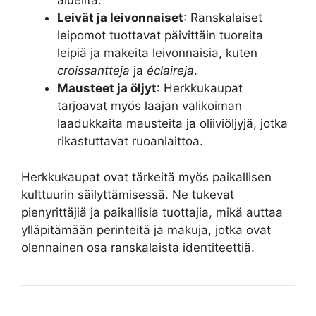
alueilta.
Leivät ja leivonnaiset
: Ranskalaiset
leipomot tuottavat päivittäin tuoreita
leipiä ja makeita leivonnaisia, kuten
croissantteja
ja
éclaireja
.
Mausteet ja öljyt
: Herkkukaupat
tarjoavat myös laajan valikoiman
laadukkaita mausteita ja oliiviöljyjä, jotka
rikastuttavat ruoanlaittoa.
Herkkukaupat ovat tärkeitä myös paikallisen
kulttuurin säilyttämisessä. Ne tukevat
pienyrittäjiä ja paikallisia tuottajia, mikä auttaa
ylläpitämään perinteitä ja makuja, jotka ovat
olennainen osa ranskalaista identiteettiä.