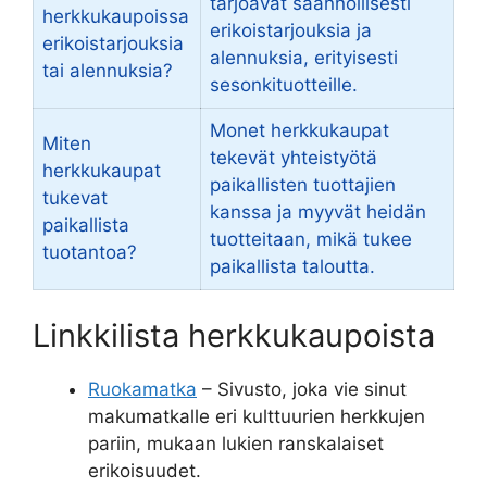
tarjoavat säännöllisesti
herkkukaupoissa
erikoistarjouksia ja
erikoistarjouksia
alennuksia, erityisesti
tai alennuksia?
sesonkituotteille.
Monet herkkukaupat
Miten
tekevät yhteistyötä
herkkukaupat
paikallisten tuottajien
tukevat
kanssa ja myyvät heidän
paikallista
tuotteitaan, mikä tukee
tuotantoa?
paikallista taloutta.
Linkkilista herkkukaupoista
Ruokamatka
– Sivusto, joka vie sinut
makumatkalle eri kulttuurien herkkujen
pariin, mukaan lukien ranskalaiset
erikoisuudet.