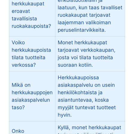
herkkukaupat
laatuun, kun taas tavalliset
eroavat
ruokakaupat tarjoavat
tavallisista
laajemman valikoiman
ruokakaupoista?
peruselintarvikkeita.
Voiko
Monet herkkukaupat
herkkukaupoista
tarjoavat verkkokaupan,
tilata tuotteita
josta voi tilata tuotteita
verkossa?
suoraan kotiin.
Herkkukaupoissa
Mikä on
asiakaspalvelu on usein
herkkukauppojen
henkilökohtaista ja
asiakaspalvelun
asiantuntevaa, koska
taso?
myyjät tuntevat tuotteet
hyvin.
Kyllä, monet herkkukaupat
Onko