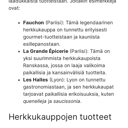
laadukkaista tuotteistaan. Joitakin esimerkkejä
ovat:
Fauchon
(Pariisi): Tämä legendaarinen
herkkukauppa on tunnettu erityisesti
gourmet-tuotteistaan ja kauniista
esillepanostaan.
La Grande Épicerie
(Pariisi): Tämä on
yksi suurimmista herkkukaupoista
Ranskassa, jossa on laaja valikoima
paikallisia ja kansainvälisiä tuotteita.
Les Halles
(Lyon): Lyon on tunnettu
gastronomiastaan, ja sen herkkukaupat
tarjoavat paikallisia erikoisuuksia, kuten
quenelleja
ja
saucissonia
.
Herkkukauppojen tuotteet