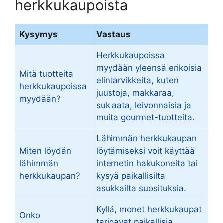
herkkukaupoista
Kysymys
Vastaus
Herkkukaupoissa
myydään yleensä erikoisia
Mitä tuotteita
elintarvikkeita, kuten
herkkukaupoissa
juustoja, makkaraa,
myydään?
suklaata, leivonnaisia ja
muita gourmet-tuotteita.
Lähimmän herkkukaupan
Miten löydän
löytämiseksi voit käyttää
lähimmän
internetin hakukoneita tai
herkkukaupan?
kysyä paikallisilta
asukkailta suosituksia.
Kyllä, monet herkkukaupat
Onko
tarjoavat paikallisia