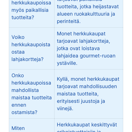
herkkukaupoissa
tuotteita, jotka heijastavat
myös paikallisia
alueen ruokakulttuuria ja
tuotteita?
perinteitä.
Monet herkkukaupat
Voiko
tarjoavat lahjakortteja,
herkkukaupoista
jotka ovat loistava
ostaa
lahjaidea gourmet-ruoan
lahjakortteja?
ystäville.
Onko
Kyllä, monet herkkukaupat
herkkukaupoissa
tarjoavat mahdollisuuden
mahdollista
maistaa tuotteita,
maistaa tuotteita
erityisesti juustoja ja
ennen
viinejä.
ostamista?
Herkkukaupat keskittyvät
Miten
erikoistuotteisiin ja