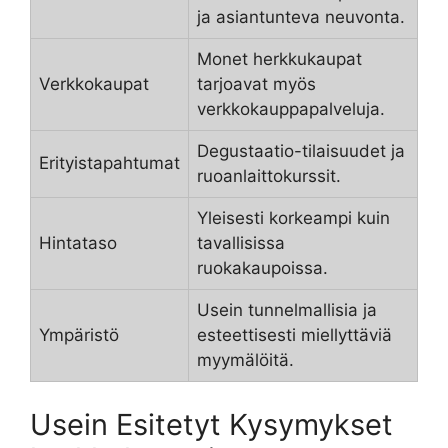
ja asiantunteva neuvonta.
Monet herkkukaupat
Verkkokaupat
tarjoavat myös
verkkokauppapalveluja.
Degustaatio-tilaisuudet ja
Erityistapahtumat
ruoanlaittokurssit.
Yleisesti korkeampi kuin
Hintataso
tavallisissa
ruokakaupoissa.
Usein tunnelmallisia ja
Ympäristö
esteettisesti miellyttäviä
myymälöitä.
Usein Esitetyt Kysymykset