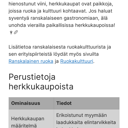
hienostunut viini, herkkukaupat ovat paikkoja,
joissa ruoka ja kulttuuri kohtaavat. Jos haluat
syventyä ranskalaiseen gastronomiaan, älä
unohda vierailla paikallisissa herkkukaupoissa!
🍷🥖
Lisätietoa ranskalaisesta ruokakulttuurista ja
sen erityispiirteistä löydät myös sivuilta
Ranskalainen ruoka
ja
Ruokakulttuuri
.
Perustietoja
herkkukaupoista
Ominaisuus
Tiedot
Erikoistunut myymään
Herkkukaupan
laadukkaita elintarvikkeita
määritelmä