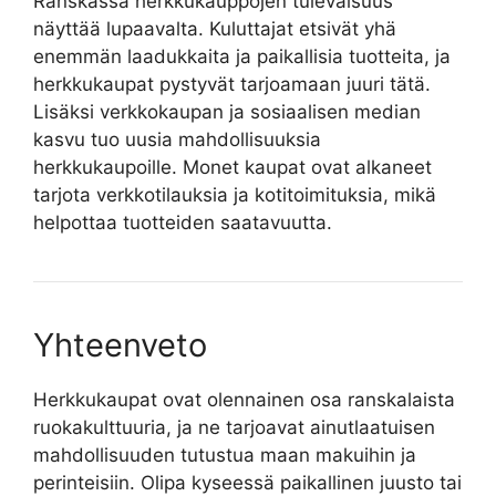
Ranskassa herkkukauppojen tulevaisuus
näyttää lupaavalta. Kuluttajat etsivät yhä
enemmän laadukkaita ja paikallisia tuotteita, ja
herkkukaupat pystyvät tarjoamaan juuri tätä.
Lisäksi verkkokaupan ja sosiaalisen median
kasvu tuo uusia mahdollisuuksia
herkkukaupoille. Monet kaupat ovat alkaneet
tarjota verkkotilauksia ja kotitoimituksia, mikä
helpottaa tuotteiden saatavuutta.
Yhteenveto
Herkkukaupat ovat olennainen osa ranskalaista
ruokakulttuuria, ja ne tarjoavat ainutlaatuisen
mahdollisuuden tutustua maan makuihin ja
perinteisiin. Olipa kyseessä paikallinen juusto tai