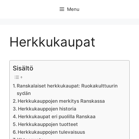
Skip
Menu
to
content
Herkkukaupat
Sisältö
Ranskalaiset herkkukaupat: Ruokakulttuurin
sydän
Herkkukauppojen merkitys Ranskassa
Herkkukauppojen historia
Herkkukaupat eri puolilla Ranskaa
Herkkukauppojen tuotteet
Herkkukauppojen tulevaisuus