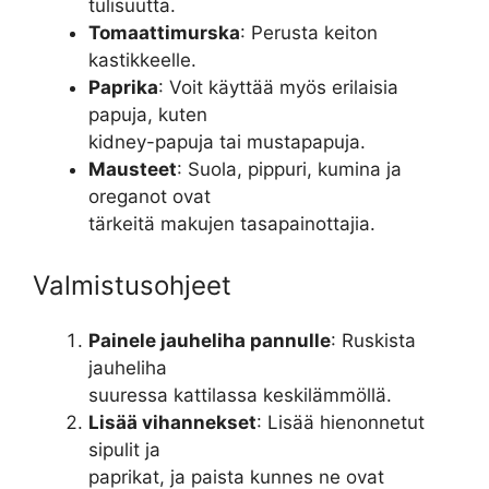
tulisuutta.
Tomaattimurska
: Perusta keiton
kastikkeelle.
Paprika
: Voit käyttää myös erilaisia
papuja, kuten
kidney-papuja tai mustapapuja.
Mausteet
: Suola, pippuri, kumina ja
oreganot ovat
tärkeitä makujen tasapainottajia.
Valmistusohjeet
Painele jauheliha pannulle
: Ruskista
jauheliha
suuressa kattilassa keskilämmöllä.
Lisää vihannekset
: Lisää hienonnetut
sipulit ja
paprikat, ja paista kunnes ne ovat