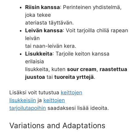
Riisin kanssa
: Perinteinen yhdistelmä,
joka tekee
ateriasta täyttävän.
Leivän kanssa
: Voit tarjoilla chiliä rapean
leivän
tai naan-leivän kera.
Lisukkeita
: Tarjoile keiton kanssa
erilaisia
lisukkeita, kuten
sour cream
,
raastettua
juustoa
tai
tuoreita yrttejä
.
Lisäksi voit tutustua
keittojen
lisukkeisiin
ja
keittojen
tarjoilutapoihin
saadaksesi lisää ideoita.
Variations and Adaptations