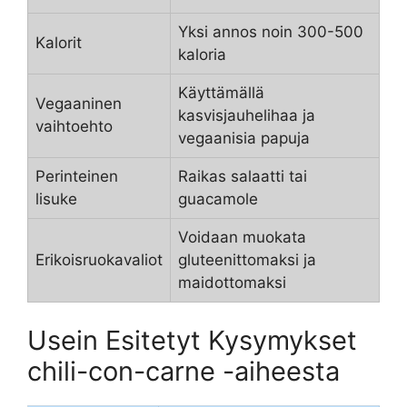
Yksi annos noin 300-500
Kalorit
kaloria
Käyttämällä
Vegaaninen
kasvisjauhelihaa ja
vaihtoehto
vegaanisia papuja
Perinteinen
Raikas salaatti tai
lisuke
guacamole
Voidaan muokata
Erikoisruokavaliot
gluteenittomaksi ja
maidottomaksi
Usein Esitetyt Kysymykset
chili-con-carne -aiheesta