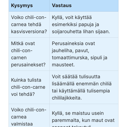
Kysymys
Vastaus
Voiko chili-con-
Kyllä, voit käyttää
carnea tehdä
esimerkiksi papuja ja
kasvisversiona?
soijarouhetta lihan sijaan.
Mitkä ovat
Perusaineksia ovat
chili-con-
jauheliha, pavut,
carnen
tomaattimurska, sipuli ja
perusainekset?
mausteet.
Voit säätää tulisuutta
Kuinka tulista
lisäämällä enemmän chiliä
chili-con-carne
tai käyttämällä tulisempia
voi tehdä?
chililajikkeita.
Voiko chili-con-
Kyllä, se maistuu usein
carnea
paremmalta, kun maut ovat
valmistaa