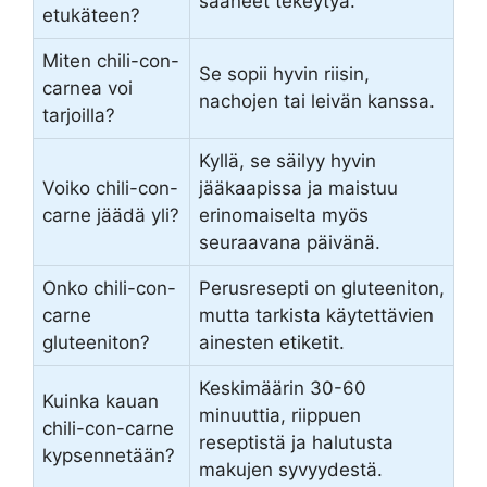
saaneet tekeytyä.
etukäteen?
Miten chili-con-
Se sopii hyvin riisin,
carnea voi
nachojen tai leivän kanssa.
tarjoilla?
Kyllä, se säilyy hyvin
Voiko chili-con-
jääkaapissa ja maistuu
carne jäädä yli?
erinomaiselta myös
seuraavana päivänä.
Onko chili-con-
Perusresepti on gluteeniton,
carne
mutta tarkista käytettävien
gluteeniton?
ainesten etiketit.
Keskimäärin 30-60
Kuinka kauan
minuuttia, riippuen
chili-con-carne
reseptistä ja halutusta
kypsennetään?
makujen syvyydestä.