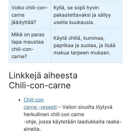
Voiko chili-con-
Kyllä, se sopii hyvin
carne
pakastettavaksi ja säilyy
jäädyttää?
useita kuukausia.
Mikä on paras
Käytä chiliä, kuminaa,
tapa maustaa
paprikaa ja suolaa, ja lisää
chili-con-
makua tarpeen mukaan.
carne?
Linkkejä aiheesta
Chili-con-carne
Chili con
carne -resepti
– Valion sivuilta löytyvä
herkullinen chili con carne
-ohje, jossa käytetään laadukkaita raaka-
aineita.