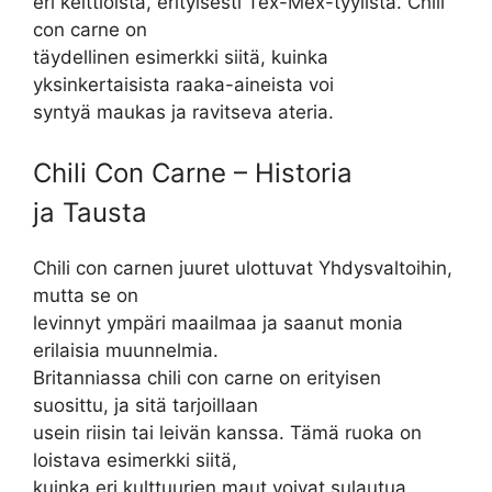
eri keittiöistä, erityisesti Tex-Mex-tyylistä. Chili
con carne on
täydellinen esimerkki siitä, kuinka
yksinkertaisista raaka-aineista voi
syntyä maukas ja ravitseva ateria.
Chili Con Carne – Historia
ja Tausta
Chili con carnen juuret ulottuvat Yhdysvaltoihin,
mutta se on
levinnyt ympäri maailmaa ja saanut monia
erilaisia muunnelmia.
Britanniassa chili con carne on erityisen
suosittu, ja sitä tarjoillaan
usein riisin tai leivän kanssa. Tämä ruoka on
loistava esimerkki siitä,
kuinka eri kulttuurien maut voivat sulautua