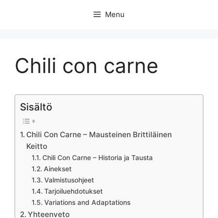
Skip
Menu
to
content
Chili con carne
Sisältö
Chili Con Carne – Mausteinen Brittiläinen
Keitto
Chili Con Carne – Historia ja Tausta
Ainekset
Valmistusohjeet
Tarjoiluehdotukset
Variations and Adaptations
Yhteenveto