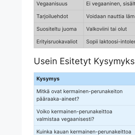
Vegaanisuus
Ei vegaaninen, sisä
Tarjoiluehdot
Voidaan nauttia läm
Suositeltu juoma
Valkoviini tai olut
Erityisruokavaliot
Sopii laktoosi-intol
Usein Esitetyt Kysymyks
Kysymys
Mitkä ovat kermainen-perunakeiton
pääraaka-aineet?
Voiko kermainen-perunakeittoa
valmistaa vegaanisesti?
Kuinka kauan kermainen-perunakeittoa