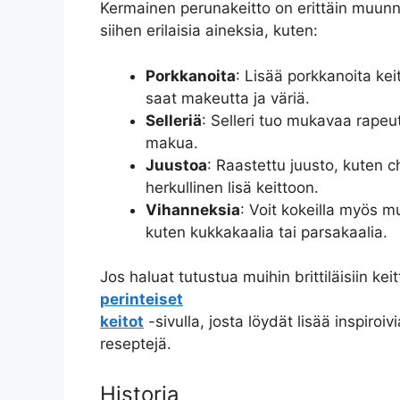
Kermainen perunakeitto on erittäin muunne
siihen erilaisia aineksia, kuten:
Porkkanoita
: Lisää porkkanoita keit
saat makeutta ja väriä.
Selleriä
: Selleri tuo mukavaa rapeut
makua.
Juustoa
: Raastettu juusto, kuten 
herkullinen lisä keittoon.
Vihanneksia
: Voit kokeilla myös m
kuten kukkakaalia tai parsakaalia.
Jos haluat tutustua muihin brittiläisiin keitt
perinteiset
keitot
-sivulla, josta löydät lisää inspiroivi
reseptejä.
Historia