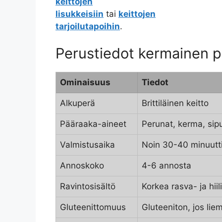
keittojen
lisukkeisiin
tai
keittojen
tarjoilutapoihin
.
Perustiedot kermainen p
Ominaisuus
Tiedot
Alkuperä
Brittiläinen keitto
Pääraaka-aineet
Perunat, kerma, sipul
Valmistusaika
Noin 30-40 minuutt
Annoskoko
4-6 annosta
Ravintosisältö
Korkea rasva- ja hiil
Gluteenittomuus
Gluteeniton, jos lie