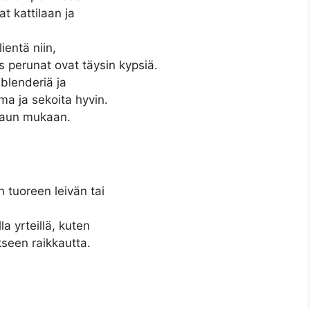
at kattilaan ja
lientä niin,
s perunat ovat täysin kypsiä.
 blenderiä ja
ma ja sekoita hyvin.
 maun mukaan.
 tuoreen leivän tai
la yrteillä, kuten
okseen raikkautta.