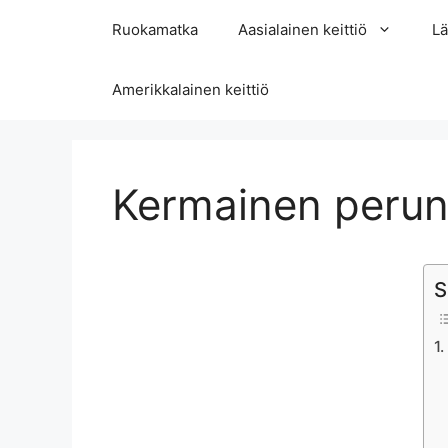
Skip
Ruokamatka
Aasialainen keittiö
Lä
to
content
Amerikkalainen keittiö
Kermainen perun
S