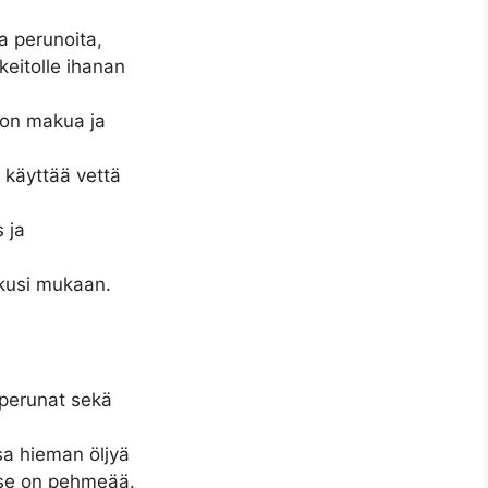
ia perunoita,
keitolle ihanan
toon makua ja
 käyttää vettä
 ja
kusi mukaan.
o perunat sekä
sa hieman öljyä
s se on pehmeää.