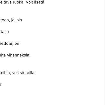
ltava ruoka. Voit lisätä
toon, jolloin
ta ja
cheddar, on
uita vihanneksia,
oihin, voit vierailla
a