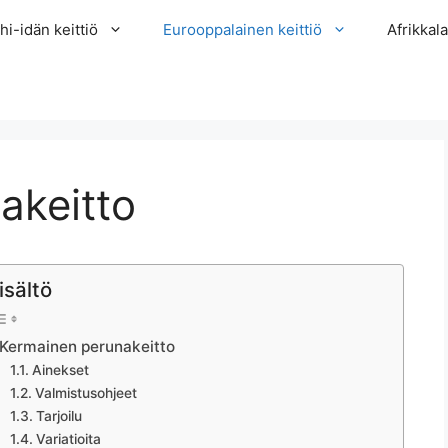
hi-idän keittiö
Eurooppalainen keittiö
Afrikkala
akeitto
isältö
Kermainen perunakeitto
Ainekset
Valmistusohjeet
Tarjoilu
Variatioita