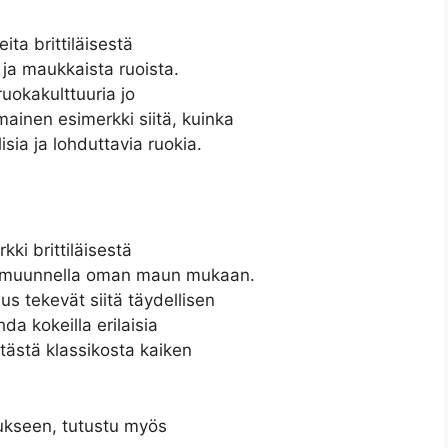
ta brittiläisestä
 ja maukkaista ruoista.
ruokakulttuuria jo
mainen esimerkki siitä, kuinka
sia ja lohduttavia ruokia.
ki brittiläisestä
ja muunnella oman maun mukaan.
 tekevät siitä täydellisen
da kokeilla erilaisia
t tästä klassikosta kaiken
tukseen, tutustu myös