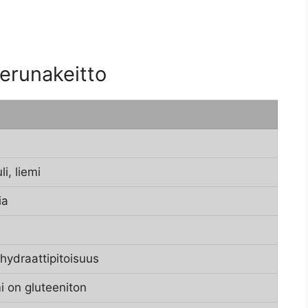
erunakeitto
i, liemi
ia
ihydraattipitoisuus
mi on gluteeniton