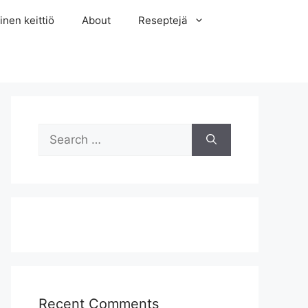
inen keittiö
About
Reseptejä
Search
for:
Recent Comments