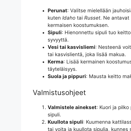
Perunat
: Valitse mielellään jauhois
kuten
Idaho
tai
Russet
. Ne antavat 
kermaisen koostumuksen.
Sipuli
: Hienonnettu sipuli tuo keit
syvyyttä.
Vesi tai kasvisliemi
: Nesteenä voit
tai kasvislientä, joka lisää makua.
Kerma
: Lisää kermainen koostumus
täyteläisyys.
Suola ja pippuri
: Mausta keitto ma
Valmistusohjeet
Valmistele ainekset
: Kuori ja pilk
sipuli.
Kuullota sipuli
: Kuumenna kattilas
tai voita ja kuullota sipulia, kunne