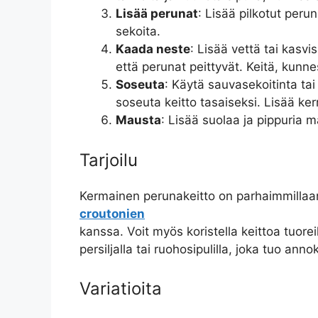
Lisää perunat
: Lisää pilkotut perun
sekoita.
Kaada neste
: Lisää vettä tai kasvis
että perunat peittyvät. Keitä, kunne
Soseuta
: Käytä sauvasekoitinta tai
soseuta keitto tasaiseksi. Lisää ker
Mausta
: Lisää suolaa ja pippuria
Tarjoilu
Kermainen perunakeitto on parhaimmillaan
croutonien
kanssa. Voit myös koristella keittoa tuoreil
persiljalla tai ruohosipulilla, joka tuo ann
Variatioita