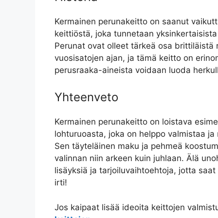
Kermainen perunakeitto on saanut vaikuttei
keittiöstä, joka tunnetaan yksinkertaisista
Perunat ovat olleet tärkeä osa brittiläistä 
vuosisatojen ajan, ja tämä keitto on erino
perusraaka-aineista voidaan luoda herkulli
Yhteenveto
Kermainen perunakeitto on loistava esimerk
lohturuoasta, joka on helppo valmistaa 
Sen täyteläinen maku ja pehmeä koostumus
valinnan niin arkeen kuin juhlaan. Älä unoh
lisäyksiä ja tarjoiluvaihtoehtoja, jotta saa
irti!
Jos kaipaat lisää ideoita keittojen valmis